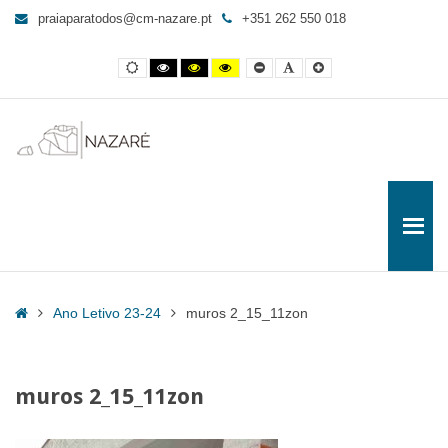
muros
praiaparatodos@cm-nazare.pt
+351 262 550 018
2_15_11zon
-
Contraste
Contraste
Contraste
Yellow
Smaller
Letra
Letra
Praia
normal
preto
preto
and
Font
por
maior
e
e
Black
defeito
para
branco
amarelo
contrast
Todos
Home
Ano Letivo 23-24
muros 2_15_11zon
muros 2_15_11zon