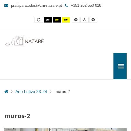
muros-
praiaparatodos@cm-nazare.pt
+351 262 550 018
2
-
Contraste
Contraste
Contraste
Yellow
Smaller
Letra
Letra
Praia
normal
preto
preto
and
Font
por
maior
e
e
Black
defeito
para
branco
amarelo
contrast
Todos
Home
Ano Letivo 23-24
muros-2
muros-2