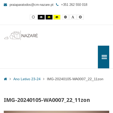
IMG-
praiaparatodos@cm-nazare.pt
+351 262 550 018
20240105-
WA0007_22_11zon
Contraste
Contraste
Contraste
Yellow
Smaller
Letra
Letra
-
normal
preto
preto
and
Font
por
maior
e
e
Black
defeito
Praia
branco
amarelo
contrast
para
Todos
Home
Ano Letivo 23-24
IMG-20240105-WA0007_22_11zon
IMG-20240105-WA0007_22_11zon