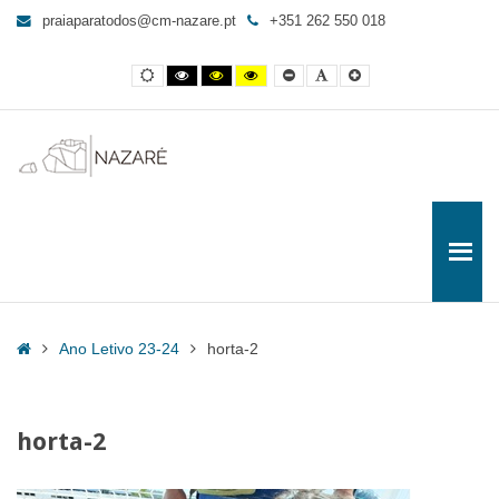
horta-
praiaparatodos@cm-nazare.pt
+351 262 550 018
2
-
Contraste
Contraste
Contraste
Yellow
Smaller
Letra
Letra
Praia
normal
preto
preto
and
Font
por
maior
e
e
Black
defeito
para
branco
amarelo
contrast
Todos
Home
Ano Letivo 23-24
horta-2
horta-2