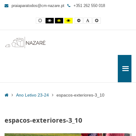
espacos-
praiaparatodos@cm-nazare.pt
+351 262 550 018
exteriores-
3_10
Contraste
Contraste
Contraste
Yellow
Smaller
Letra
Letra
-
normal
preto
preto
and
Font
por
maior
e
e
Black
defeito
Praia
branco
amarelo
contrast
para
Todos
Home
Ano Letivo 23-24
espacos-exteriores-3_10
espacos-exteriores-3_10