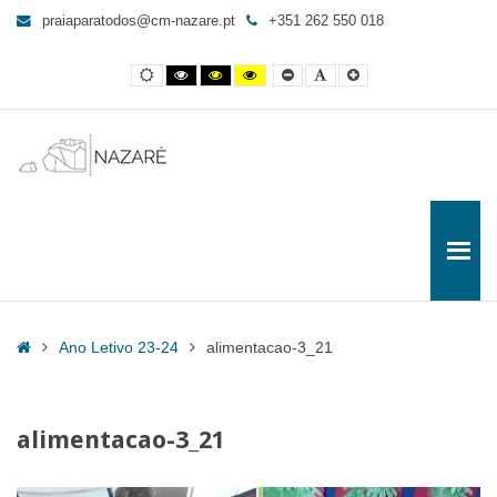
alimentacao-
praiaparatodos@cm-nazare.pt
+351 262 550 018
3_21
-
Contraste
Contraste
Contraste
Yellow
Smaller
Letra
Letra
Praia
normal
preto
preto
and
Font
por
maior
e
e
Black
defeito
para
branco
amarelo
contrast
Todos
Home
Ano Letivo 23-24
alimentacao-3_21
alimentacao-3_21