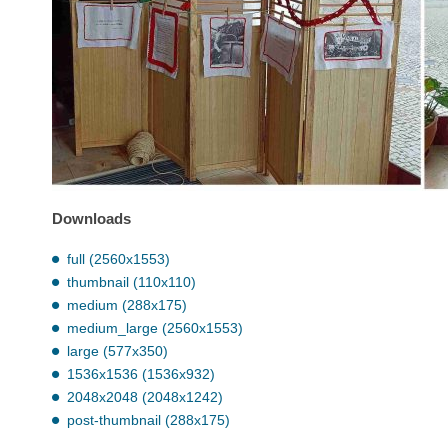
Downloads
full (2560x1553)
thumbnail (110x110)
medium (288x175)
medium_large (2560x1553)
large (577x350)
1536x1536 (1536x932)
2048x2048 (2048x1242)
post-thumbnail (288x175)