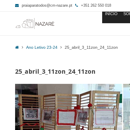
praiaparatodos@cm-nazare.pt
+351 262 550 018
INÍCIO
SO
25_abril_3_11zon_24_11zon
-
Home
Ano Letivo 23-24
25_abril_3_11zon_24_11zon
Praia
para
Todos
25_abril_3_11zon_24_11zon