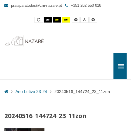
20240516_144724_23_11zon
praiaparatodos@cm-nazare.pt
+351 262 550 018
-
Praia
Contraste
Contraste
Contraste
Yellow
Smaller
Letra
Letra
para
normal
preto
preto
and
Font
por
maior
e
e
Black
defeito
Todos
branco
amarelo
contrast
Home
Ano Letivo 23-24
20240516_144724_23_11zon
20240516_144724_23_11zon