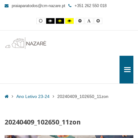
20240409_102650_11zon
praiaparatodos@cm-nazare.pt
+351 262 550 018
-
Praia
Contraste
Contraste
Contraste
Yellow
Smaller
Letra
Letra
para
normal
preto
preto
and
Font
por
maior
e
e
Black
defeito
Todos
branco
amarelo
contrast
Home
Ano Letivo 23-24
20240409_102650_11zon
20240409_102650_11zon