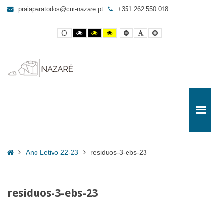
residuos-
praiaparatodos@cm-nazare.pt
+351 262 550 018
3-
ebs-
Contraste
Contraste
Contraste
Yellow
Smaller
Letra
Letra
23
normal
preto
preto
and
Font
por
maior
e
e
Black
defeito
-
branco
amarelo
contrast
Praia
para
Todos
Home
Ano Letivo 22-23
residuos-3-ebs-23
residuos-3-ebs-23