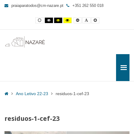
residuos-
praiaparatodos@cm-nazare.pt
+351 262 550 018
1-
cef-
Contraste
Contraste
Contraste
Yellow
Smaller
Letra
Letra
23
normal
preto
preto
and
Font
por
maior
e
e
Black
defeito
-
branco
amarelo
contrast
Praia
para
Todos
Home
Ano Letivo 22-23
residuos-1-cef-23
residuos-1-cef-23