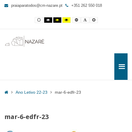
mar-
praiaparatodos@cm-nazare.pt
+351 262 550 018
6-
edfr-
Contraste
Contraste
Contraste
Yellow
Smaller
Letra
Letra
23
normal
preto
preto
and
Font
por
maior
e
e
Black
defeito
-
branco
amarelo
contrast
Praia
para
Todos
Home
Ano Letivo 22-23
mar-6-edfr-23
mar-6-edfr-23