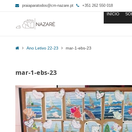
praiaparatodos@cm-nazare.pt
+351 262 550 018
INÍCIO
SO
mar-
1-
Home
Ano Letivo 22-23
mar-1-ebs-23
ebs-
23
-
mar-1-ebs-23
Praia
para
Todos