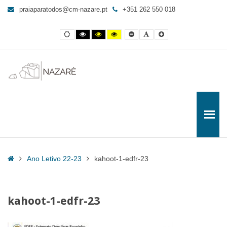
kahoot-
praiaparatodos@cm-nazare.pt
+351 262 550 018
1-
edfr-
Contraste
Contraste
Contraste
Yellow
Smaller
Letra
Letra
23
normal
preto
preto
and
Font
por
maior
e
e
Black
defeito
-
branco
amarelo
contrast
Praia
para
Todos
Home
Ano Letivo 22-23
kahoot-1-edfr-23
kahoot-1-edfr-23