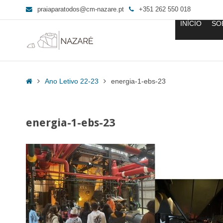
praiaparatodos@cm-nazare.pt
+351 262 550 018
INÍCIO
SO
energia-
1-
Home
Ano Letivo 22-23
energia-1-ebs-23
ebs-
23
-
energia-1-ebs-23
Praia
para
Todos