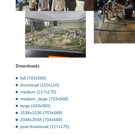
Downloads
full (703x568)
thumbnail (110x110)
medium (217x175)
medium_large (703x568)
large (433x350)
1536x1536 (703x568)
2048x2048 (703x568)
post-thumbnail (217x175)