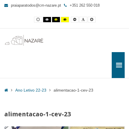
alimentacao-
praiaparatodos@cm-nazare.pt
+351 262 550 018
1-
cev-
Contraste
Contraste
Contraste
Yellow
Smaller
Letra
Letra
23
normal
preto
preto
and
Font
por
maior
e
e
Black
defeito
-
branco
amarelo
contrast
Praia
para
Todos
Home
Ano Letivo 22-23
alimentacao-1-cev-23
alimentacao-1-cev-23