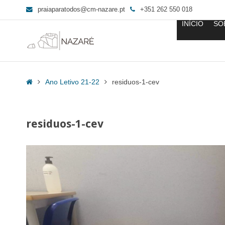
praiaparatodos@cm-nazare.pt
+351 262 550 018
INÍCIO
SO
residuos-
1-
Home
Ano Letivo 21-22
residuos-1-cev
cev
-
Praia
residuos-1-cev
para
Todos