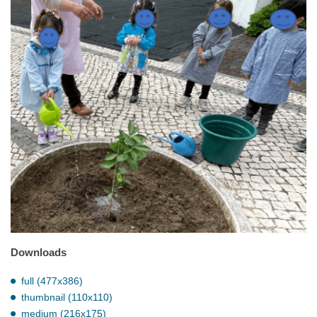
Downloads
full (477x386)
thumbnail (110x110)
medium (216x175)