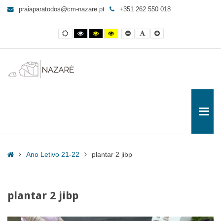
plantar
praiaparatodos@cm-nazare.pt
+351 262 550 018
2
jibp
Contraste
Contraste
Contraste
Yellow
Smaller
Letra
Letra
-
normal
preto
preto
and
Font
por
maior
e
e
Black
defeito
Praia
branco
amarelo
contrast
para
Todos
Home
Ano Letivo 21-22
plantar 2 jibp
plantar 2 jibp