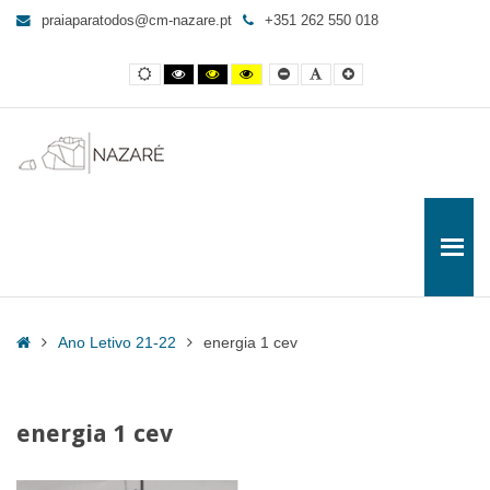
energia
praiaparatodos@cm-nazare.pt
+351 262 550 018
1
cev
Contraste
Contraste
Contraste
Yellow
Smaller
Letra
Letra
-
normal
preto
preto
and
Font
por
maior
e
e
Black
defeito
Praia
branco
amarelo
contrast
para
Todos
Home
Ano Letivo 21-22
energia 1 cev
energia 1 cev