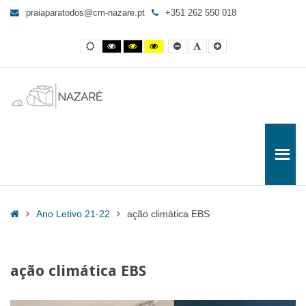
ação
praiaparatodos@cm-nazare.pt
+351 262 550 018
climática
EBS
Contraste
Contraste
Contraste
Yellow
Smaller
Letra
Letra
-
normal
preto
preto
and
Font
por
maior
e
e
Black
defeito
Praia
branco
amarelo
contrast
para
Todos
Home
Ano Letivo 21-22
ação climática EBS
ação climática EBS