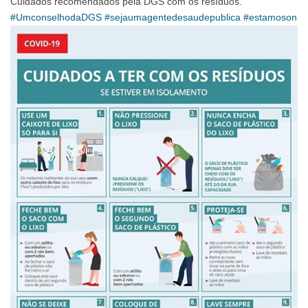
Cuidados recomendados pela DGS com os resíduos.
#UmconselhodaDGS
#sejaumagentedesaudepublica
#estamoson