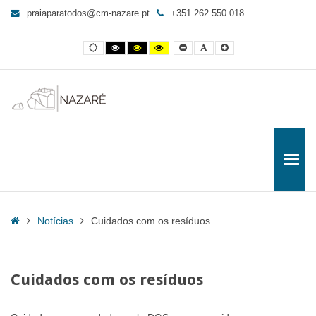
Cuidados
praiaparatodos@cm-nazare.pt
+351 262 550 018
com
os
Contraste
Contraste
Contraste
Yellow
Smaller
Letra
Letra
resíduos
normal
preto
preto
and
Font
por
maior
e
e
Black
defeito
-
branco
amarelo
contrast
Praia
para
Todos
Home
Notícias
Cuidados com os resíduos
Cuidados com os resíduos