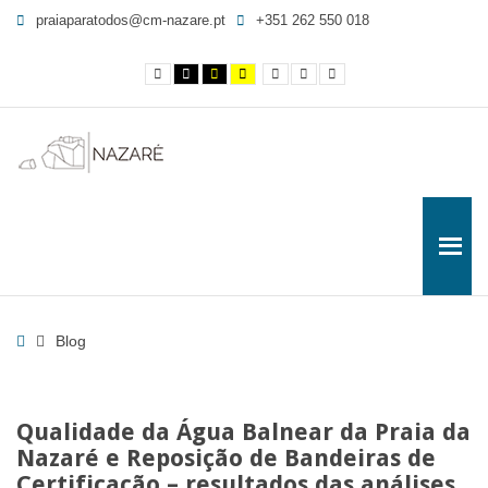
Blog
praiaparatodos@cm-nazare.pt
+351 262 550 018
-
Contraste
Contraste
Contraste
Yellow
Smaller
Letra
Letra
Página
normal
preto
preto
and
Font
por
maior
e
e
Black
defeito
2
branco
amarelo
contrast
de
27
-
Praia
para
Todos
Home
Blog
Qualidade da Água Balnear da Praia da
Nazaré e Reposição de Bandeiras de
Certificação – resultados das análises