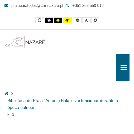
3
praiaparatodos@cm-nazare.pt
+351 262 550 018
-
Praia
Contraste
Contraste
Contraste
Yellow
Smaller
Letra
Letra
para
normal
preto
preto
and
Font
por
maior
e
e
Black
defeito
Todos
branco
amarelo
contrast
Home
Biblioteca de Praia “António Balau” vai funcionar durante a
época balnear
3