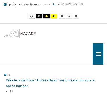
12
praiaparatodos@cm-nazare.pt
+351 262 550 018
-
Praia
Contraste
Contraste
Contraste
Yellow
Smaller
Letra
Letra
para
normal
preto
preto
and
Font
por
maior
e
e
Black
defeito
Todos
branco
amarelo
contrast
Home
Biblioteca de Praia “António Balau” vai funcionar durante a
época balnear
12