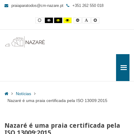
Nazaré
praiaparatodos@cm-nazare.pt
+351 262 550 018
é
uma
Contraste
Contraste
Contraste
Yellow
Smaller
Letra
Letra
praia
normal
preto
preto
and
Font
por
maior
e
e
Black
defeito
certificada
branco
amarelo
contrast
pela
ISO
13009:2015
-
Praia
para
Todos
Home
Notícias
Nazaré é uma praia certificada pela ISO 13009:2015
Nazaré é uma praia certificada pela
ISO 13009:2015