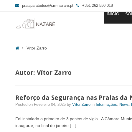
praiaparatodos@cm-nazare.pt
+351 262 550 018
INÍCIO
SO
Vítor
Zarro,
Home
Vítor Zarro
Author
at
Praia
Autor:
Vítor Zarro
para
Todos
-
Página
Reforço da Segurança nas Praias da 
4
Posted on
Fevereiro 04, 2025
by
Vítor Zarro
in
Informações
,
News
,
de
9
Foi instalado o primeiro de 3 postos de vigia A Câmara Munic
inaugurar, no final de janeiro […]