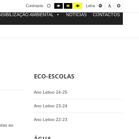
Contraste
Contraste
Contraste
Yellow
Smaller
Letra
Letra
Contraste
Letra
normal
preto
preto
and
Font
por
maior
e
e
Black
defeito
NSIBILIZAÇÃO AMBIENTAL
NOTÍCIAS
CONTACTOS
branco
amarelo
contrast
ECO-ESCOLAS
Ano Letivo 24-25
Ano Letivo 23-24
Ano Letivo 22-23
stas ao