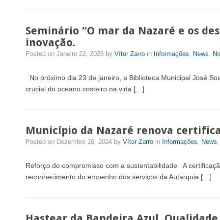
Seminário “O mar da Nazaré e os des
inovação.
Posted on
Janeiro 22, 2025
by
Vítor Zarro
in
Informações
,
News
,
No
No próximo dia 23 de janeiro, a Biblioteca Municipal José So
crucial do oceano costeiro na vida […]
Município da Nazaré renova certific
Posted on
Dezembro 16, 2024
by
Vítor Zarro
in
Informações
,
News
Reforço do compromisso com a sustentabilidade A certificaçã
reconhecimento do empenho dos serviços da Autarquia […]
Hastear da Bandeira Azul, Qualidade 