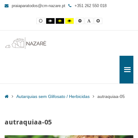
autraquiaa-
praiaparatodos@cm-nazare.pt
+351 262 550 018
05
-
Contraste
Contraste
Contraste
Yellow
Smaller
Letra
Letra
Praia
normal
preto
preto
and
Font
por
maior
e
e
Black
defeito
para
branco
amarelo
contrast
Todos
Home
Autarquias sem Glifosato / Herbicidas
autraquiaa-05
autraquiaa-05