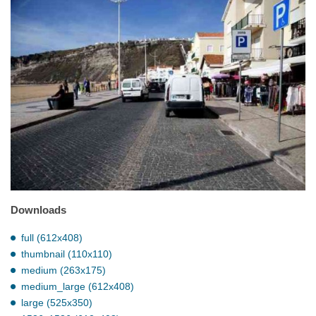
Downloads
full (612x408)
thumbnail (110x110)
medium (263x175)
medium_large (612x408)
large (525x350)