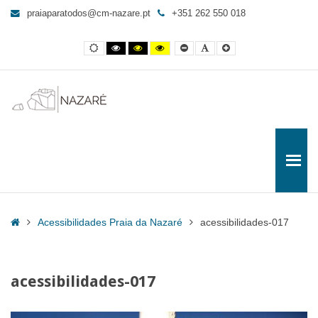
acessibilidades-
praiaparatodos@cm-nazare.pt
+351 262 550 018
017
-
Contraste
Contraste
Contraste
Yellow
Smaller
Letra
Letra
Praia
normal
preto
preto
and
Font
por
maior
e
e
Black
defeito
para
branco
amarelo
contrast
Todos
Home
Acessibilidades Praia da Nazaré
acessibilidades-017
acessibilidades-017