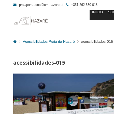
praiaparatodos@cm-nazare.pt
+351 262 550 018
INÍCIO
SO
acessibilidades-
015
Home
Acessibilidades Praia da Nazaré
acessibilidades-015
-
Praia
para
acessibilidades-015
Todos