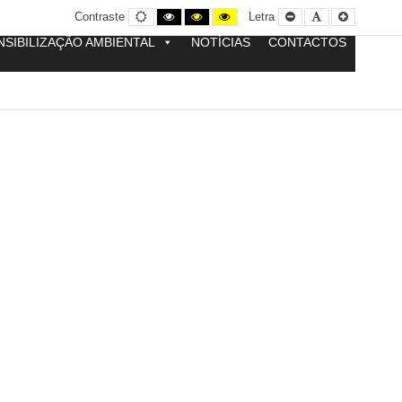
Contraste
Contraste
Contraste
Yellow
Smaller
Letra
Letra
Contraste
Letra
normal
preto
preto
and
Font
por
maior
e
e
Black
defeito
NSIBILIZAÇÃO AMBIENTAL
NOTÍCIAS
CONTACTOS
branco
amarelo
contrast