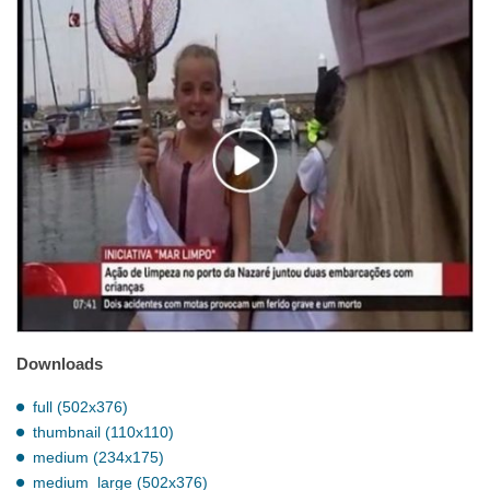
Downloads
full (502x376)
thumbnail (110x110)
medium (234x175)
medium_large (502x376)