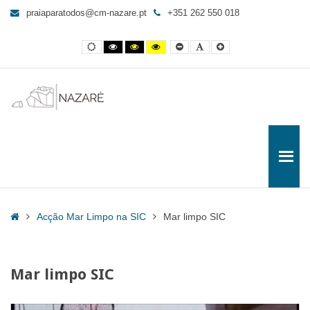
Mar
praiaparatodos@cm-nazare.pt
+351 262 550 018
limpo
SIC
Contraste
Contraste
Contraste
Yellow
Smaller
Letra
Letra
-
normal
preto
preto
and
Font
por
maior
e
e
Black
defeito
Praia
branco
amarelo
contrast
para
Todos
Home
Acção Mar Limpo na SIC
Mar limpo SIC
Mar limpo SIC