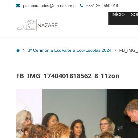
praiaparatodos@cm-nazare.pt
+351 262 550 018
INÍCIO
SO
FB_IMG_1740401818562_8_11zon
-
Home
3º Cerimónia EcoValor e Eco-Escolas 2024
FB_IMG_
Praia
para
Todos
FB_IMG_1740401818562_8_11zon