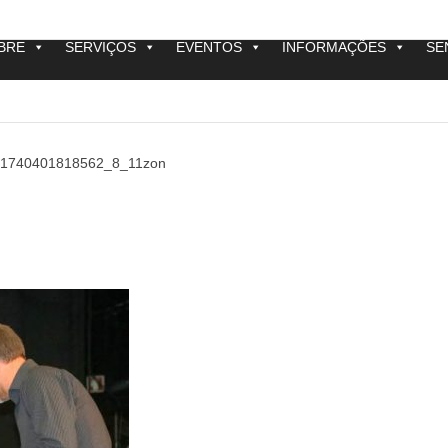
BRE
SERVIÇOS
EVENTOS
INFORMAÇÕES
SE
1740401818562_8_11zon