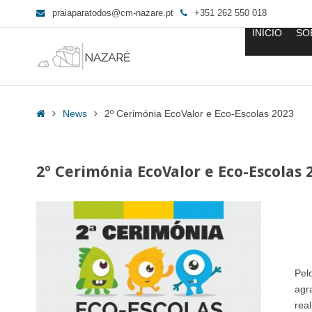
praiaparatodos@cm-nazare.pt
+351 262 550 018
INÍCIO
SO
2º
Cerimónia
Home
News
2º Cerimónia EcoValor e Eco-Escolas 2023
EcoValor
e
Eco-
2º Cerimónia EcoValor e Eco-Escolas 
Escolas
2023
-
Praia
para
Todos
Pel
agr
rea