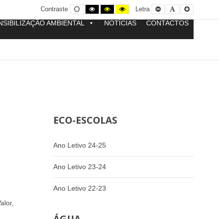
Contraste
Contraste
Contraste
Yellow
Smaller
Letra
Letra
Contraste
Letra
normal
preto
preto
and
Font
por
maior
e
e
Black
defeito
NSIBILIZAÇÃO AMBIENTAL
NOTÍCIAS
CONTACTOS
branco
amarelo
contrast
ECO-ESCOLAS
Ano Letivo 24-25
Ano Letivo 23-24
Ano Letivo 22-23
alor,