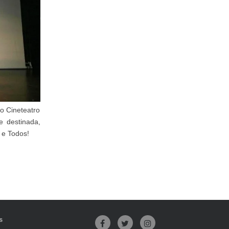
o Cineteatro
e destinada,
 e Todos!
s