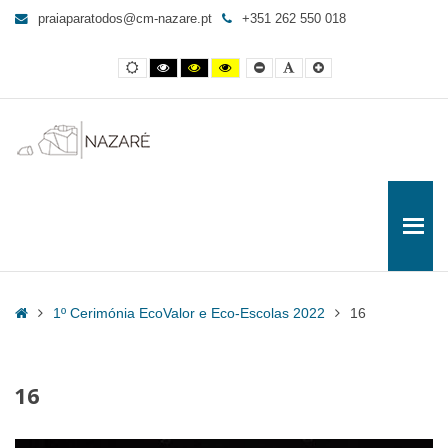
16
praiaparatodos@cm-nazare.pt
+351 262 550 018
-
Praia
Contraste
Contraste
Contraste
Yellow
Smaller
Letra
Letra
para
normal
preto
preto
and
Font
por
maior
e
e
Black
defeito
Todos
branco
amarelo
contrast
Home
1º Cerimónia EcoValor e Eco-Escolas 2022
16
16