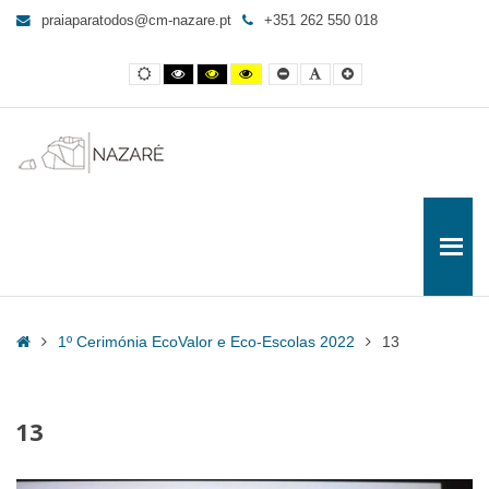
13
praiaparatodos@cm-nazare.pt
+351 262 550 018
-
Praia
Contraste
Contraste
Contraste
Yellow
Smaller
Letra
Letra
para
normal
preto
preto
and
Font
por
maior
e
e
Black
defeito
Todos
branco
amarelo
contrast
Home
1º Cerimónia EcoValor e Eco-Escolas 2022
13
13