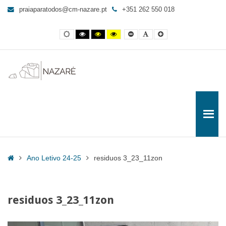
residuos
praiaparatodos@cm-nazare.pt
+351 262 550 018
3_23_11zon
-
Contraste
Contraste
Contraste
Yellow
Smaller
Letra
Letra
Praia
normal
preto
preto
and
Font
por
maior
e
e
Black
defeito
para
branco
amarelo
contrast
Todos
Home
Ano Letivo 24-25
residuos 3_23_11zon
residuos 3_23_11zon